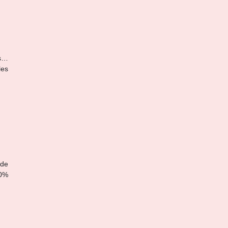
es…
les
 de
00%