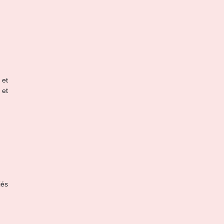
 et
 et
iés